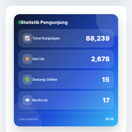
Statistik Pengunjung
88,239
Total Kunjungan
2,678
Hari Ini
15
Sedang Online
17
👁
Berita Ini
Live statistik
10:19